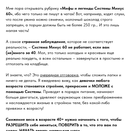
Мне пора открывать рубрику
«Мифы и легенды Системы Минус
60»
, ибо чего только не пишут в чатах! Вот, например, ходят слухи,
что после ужина можно семечки, молочный шоколад строго
запрещен, а порции должны быть не более 250 гр… И это лишь
малая часть!
А самое
странное заблуждение
, которое не соответствует
реальности, –
Система Минус 60 не работает, если вам
(не)много за 40
. Мол, это только молодым и красивым еще
реально похудеть, а всем остальным – завернуться в простыню и
отползать на кладбище.
И знаете, что? Это
очередная отговорка
, чтобы сложить лапки и
ничего не делать. Я ежедневно вижу, как
девочки любого
возраста становятся стройнее, прекраснее и МОЛОЖЕ с
помощью Системы
. Приводят в порядок питание, начинают
больше двигаться, удивляют окружающих своим преображением
и наслаждаются жизнью в стройном теле, без какой-либо
привязки к возрасту!
Снижение веса в возрасте 40+ нужно начинать с того, чтобы
РАЗРЕШИТЬ себе меняться, ПОВЕРИТЬ в то, что это вам по
силам, НАЧАТЬ делать маленькие шаги.