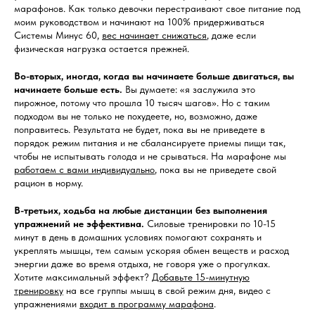
марафонов. Как только девочки перестраивают свое питание под
моим руководством и начинают на 100% придерживаться
Системы Минус 60,
вес начинает снижаться
, даже если
физическая нагрузка остается прежней.
Во-вторых, иногда, когда вы начинаете больше двигаться, вы
начинаете больше есть.
Вы думаете: «я заслужила это
пирожное, потому что прошла 10 тысяч шагов». Но с таким
подходом вы не только не похудеете, но, возможно, даже
поправитесь. Результата не будет, пока вы не приведете в
порядок режим питания и не сбалансируете приемы пищи так,
чтобы не испытывать голода и не срываться. На марафоне мы
работаем с вами индивидуально
, пока вы не приведете свой
рацион в норму.
В-третьих, ходьба на любые дистанции без выполнения
упражнений не эффективна.
Силовые тренировки по 10-15
минут в день в домашних условиях помогают сохранять и
укреплять мышцы, тем самым ускоряя обмен веществ и расход
энергии даже во время отдыха, не говоря уже о прогулках.
Хотите максимальный эффект?
Добавьте 15-минутную
тренировку
на все группы мышц в свой режим дня, видео с
упражнениями
входит в программу марафона
.