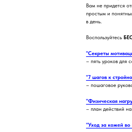
Вам не придется от
простым и понятным
в день.
Воспользуйтесь
БЕ
"Секреты мотивац
– пять уроков для 
"7 шагов к стройн
– пошаговое руков
"Физическая нагру
– план действий н
"Уход за кожей во