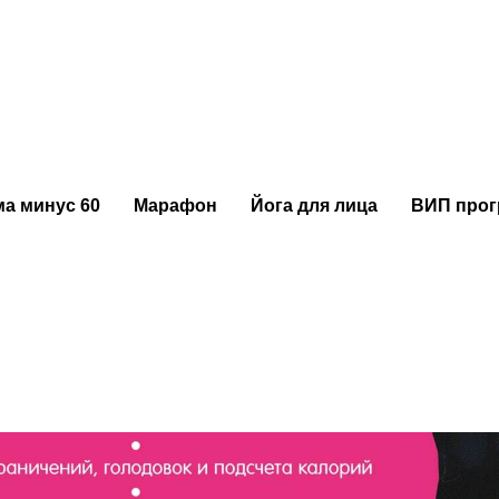
 опрос и получите скидку!
а минус 60
Марафон
Йога для лица
ВИП про