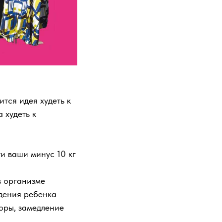
ится идея худеть к
 худеть к
ти ваши минус 10 кг
в организме
дения ребенка
оры, замедление