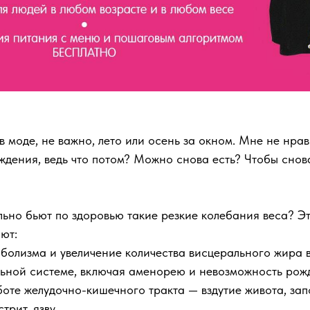
в моде, не важно, лето или осень за окном. Мне не нрав
ождения, ведь что потом? Можно снова есть? Чтобы снова
ильно бьют по здоровью такие резкие колебания веса? Э
ают:
болизма и увеличение количества висцерального жира 
ьной системе, включая аменорею и невозможность рож
оте желудочно-кишечного тракта — вздутие живота, зап
трит, язву