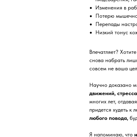
Изменения в раб
Потерю мышечной
Перепады настро
Низкий тонус ко
Впечатляет? Хотите
снова набрать лишн
совсем не ваша цел
Научно доказано м
движений, стресса
многих лет, отдава
придется худеть к л
любого повода,
буд
Я напоминаю, что