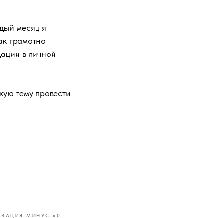
ждый месяц я
ак грамотно
дации в личной
акую тему провести
ВАЦИЯ МИНУС 60