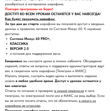
разобраться в материалах марафона.
Повтора программы не будет!
ДОСТУП КО ВСЕМ УРОКАМ ОСТАНЕТСЯ У ВАС НАВСЕГДА!
Как будет проходить марафон:
За три дня до старта
марафона вы получаете доступ к вводным
урокам и правилам питания по Системе Минус 60. К изучению
доступны:
Система Минус 60 PRO+,
КЛАССИКА
ВЕРСИЯ 2.0
и питание для поддержания веса.
Ежедневно
вы смотрите уроки в личном кабинете. Обсуждение
заданий, ответы на вопросы и поддержка администраторов ждут
вас в секретном чате марафона (Телеграм и МАКС).
Изучать теорию, смотреть видео-уроки и выполнять задания
можно
в любое удобное время
.
Доступ к урокам останется у
вас навсегда.
Отчеты по питанию я проверяю
в личной переписке
в чате
телеграм, по электронной почте или в МАКС на ваш выбор. Если
вы не хотите писать отчеты, это не обязательно,
я никого из
марафона не отчисляю
.
Проходить марафон можно, даже если: