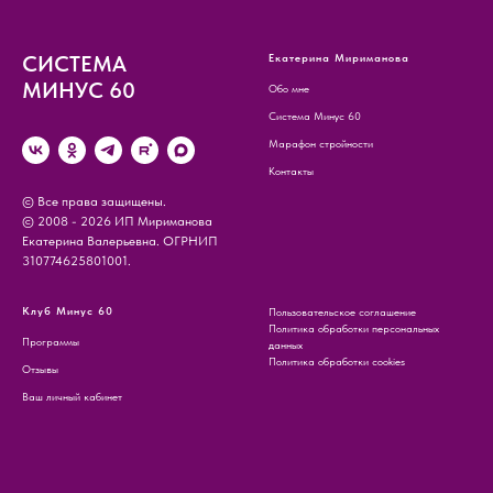
СИСТЕМА
Екатерина Мириманова
МИНУС 60
Обо мне
Система Минус 60
Марафон стройности
Контакты
© Все права защищены.
© 2008 - 2026 ИП Мириманова
Екатерина Валерьевна. ОГРНИП
310774625801001.
Клуб Минус 60
Пользовательское соглашение
Политика обработки персональных
Программы
данных
Политика обработки cookies
Отзывы
Ваш личный кабинет