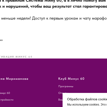
 к правилам Системы Мину 60, а я лично помогу вам
 и нарушений, чтобы ваш результат стал гарантиров
 меньше недели! Доступ к первым урокам и чату марафо
ва
ТИВАЦИЯ МИНУС 60
ина Мириманова
Клуб Минус 60
Программы
инус 60
Отзывы
Обработка файлов cooki
тройности
Ваш личный кабинет
Мы используем cookies. Это