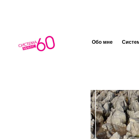
Как успет
Обо мне
Систем