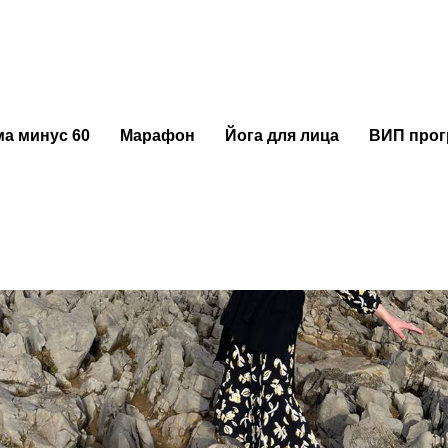
ь похудеть?
а минус 60
Марафон
Йога для лица
ВИП про