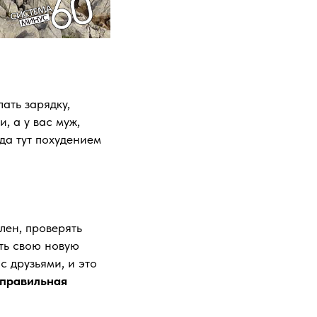
лать зарядку,
, а у вас муж,
да тут похудением
лен, проверять
ать свою новую
с друзьями, и это
 правильная