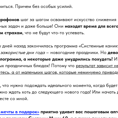
иться. Причем без особых усилий.
арафонов
шаг за шагом осваивают искусство снижения 
вных задач и даже больше! Они
находят время для всег
им страхам
, что не будут что-то успевать.
у дней назад закончилась программа «Системные каник
зажористые дни года
– новогодние праздники. Но
дево
лограмма, а некоторые даже умудрились похудеть!
И 
ых праздничных блюдах! Потому что
результат зависит не
тесь, а от маленьких шагов, которые неминуемо приводя
, что нужно подождать идеального момента, когда буде
но ждать хоть до следующего нового года! Или начать 
месте со мной.
мечты в подарок»
приятно удивит вас пошаговым ал