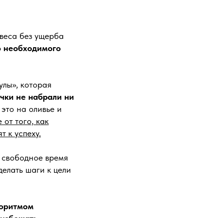
веса без ущерба
о необходимого
улы», которая
чки не набрали ни
это на оливье и
 от того, как
т к успеху.
т свободное время
делать шаги к цели
горитмом