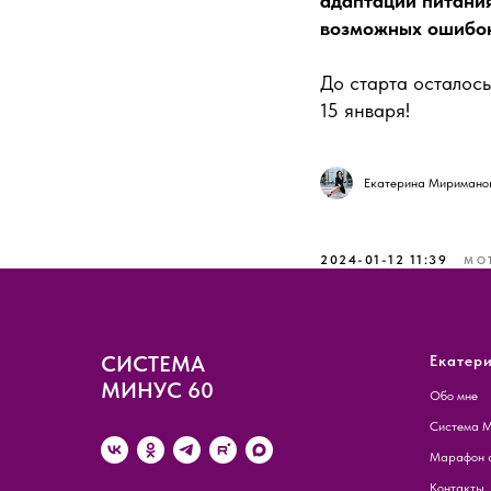
адаптации питания
возможных ошибок
До старта осталось
15 января!
Екатерина Миримано
2024-01-12 11:39
МО
СИСТЕМА
Екатер
МИНУС 60
Обо мне
Система М
Марафон с
Контакты