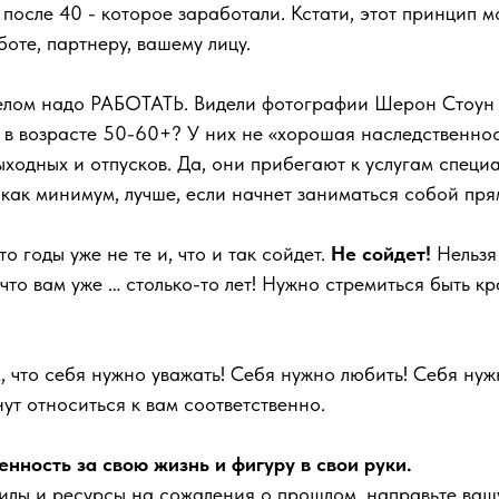
 после 40 - которое заработали. Кстати, этот принцип 
боте, партнеру, вашему лицу.
телом надо РАБОТАТЬ. Видели фотографии Шерон Стоу
 в возрасте 50-60+? У них не «хорошая наследственнос
ыходных и отпусков. Да, они прибегают к услугам специ
, как минимум, лучше, если начнет заниматься собой пря
то годы уже не те и, что и так сойдет.
Не сойдет!
Нельзя
 что вам уже … столько-то лет! Нужно стремиться быть к
 что себя нужно уважать! Себя нужно любить! Себя нужн
нут относиться к вам соответственно.
енность за свою жизнь и фигуру в свои руки.
илы и ресурсы на сожаления о прошлом, направьте ваш