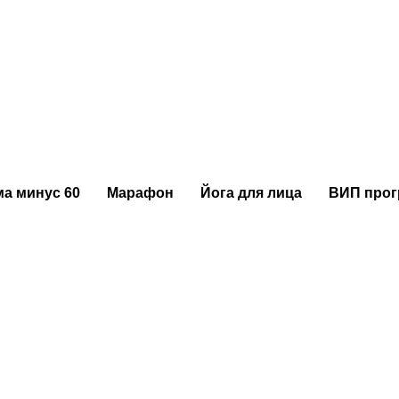
орое вы заслужили?
а минус 60
Марафон
Йога для лица
ВИП про