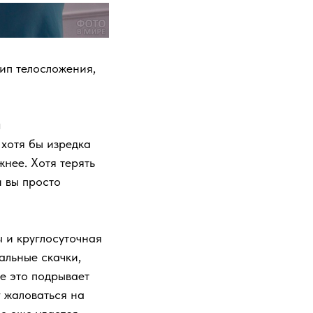
тип телосложения,
я
 хотя бы изредка
жнее. Хотя терять
 вы просто
ы и круглосуточная
нальные скачки,
се это подрывает
 жаловаться на