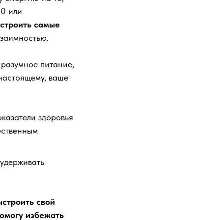
40 или
ыстроить самые
взаимностью.
 разумное питание,
-настоящему, ваше
оказатели здоровья
тественным
 удерживать
ыстроить свой
помогу избежать