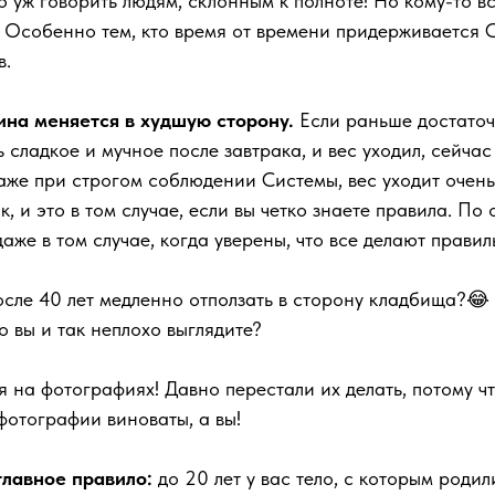
то уж говорить людям, склонным к полноте! Но кому-то в
 Особенно тем, кто время от времени придерживается С
в.
ина меняется в худшую сторону.
Если раньше достаточ
ь сладкое и мучное после завтрака, и вес уходил, сейчас
аже при строгом соблюдении Системы, вес уходит очень
, и это в том случае, если вы четко знаете правила. По
аже в том случае, когда уверены, что все делают прави
осле 40 лет медленно отползать в сторону кладбища?😂
то вы и так неплохо выглядите?
 на фотографиях! Давно перестали их делать, потому чт
фотографии виноваты, а вы!
главное правило:
до 20 лет у вас тело, с которым родил