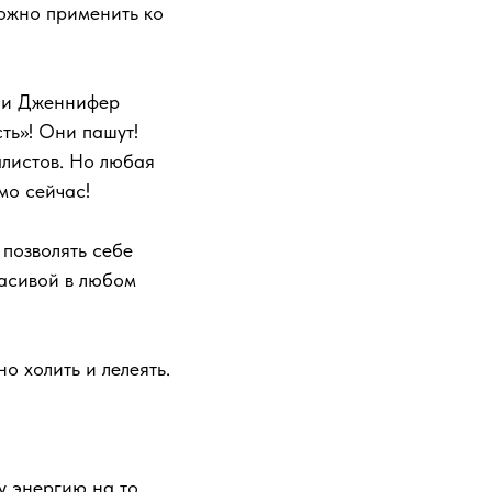
можно применить ко
н и Дженнифер
ть»! Они пашут!
алистов. Но любая
мо сейчас!
 позволять себе
расивой в любом
о холить и лелеять.
у энергию на то,