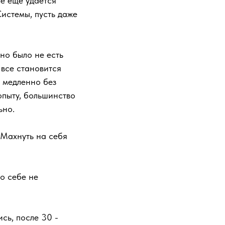
се еще удается
истемы, пусть даже
но было не есть
 все становится
 медленно без
 опыту, большинство
льно.
 Махнуть на себя
о себе не
ись, после 30 -