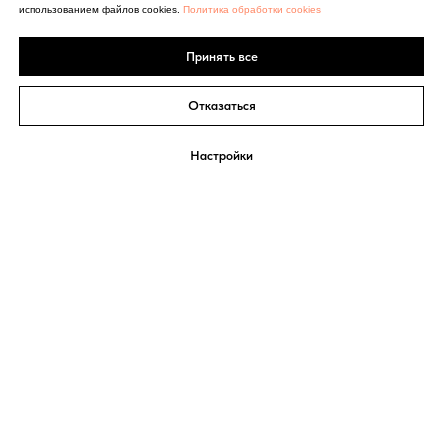
использованием файлов cookies.
Политика обработки cookies
Принять все
Отказаться
Настройки
СИСТЕМА
Екатерина Мириманова
МИНУС 60
Обо мне
Система Минус 60
Марафон стройности
Контакты