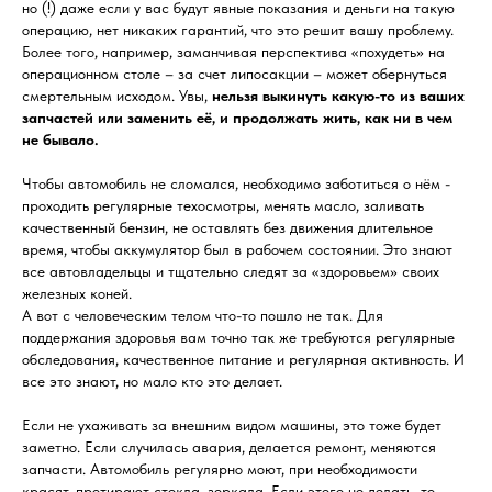
но (!) даже если у вас будут явные показания и деньги на такую
операцию, нет никаких гарантий, что это решит вашу проблему.
Более того, например, заманчивая перспектива «похудеть» на
операционном столе – за счет липосакции – может обернуться
смертельным исходом. Увы,
нельзя выкинуть какую-то из ваших
запчастей или заменить её, и продолжать жить, как ни в чем
не бывало.
Чтобы автомобиль не сломался, необходимо заботиться о нём -
проходить регулярные техосмотры, менять масло, заливать
качественный бензин, не оставлять без движения длительное
время, чтобы аккумулятор был в рабочем состоянии. Это знают
все автовладельцы и тщательно следят за «здоровьем» своих
железных коней.
А вот с человеческим телом что-то пошло не так. Для
поддержания здоровья вам точно так же требуются регулярные
обследования, качественное питание и регулярная активность. И
все это знают, но мало кто это делает.
Если не ухаживать за внешним видом машины, это тоже будет
заметно. Если случилась авария, делается ремонт, меняются
запчасти. Автомобиль регулярно моют, при необходимости
красят, протирают стекла, зеркала. Если этого не делать, то