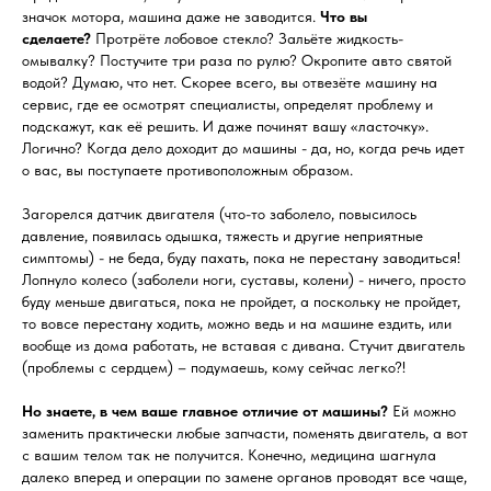
значок мотора, машина даже не заводится.
Что вы
сделаете?
Протрёте лобовое стекло? Зальёте жидкость-
омывалку? Постучите три раза по рулю? Окропите авто святой
водой? Думаю, что нет. Скорее всего, вы отвезёте машину на
сервис, где ее осмотрят специалисты, определят проблему и
подскажут, как её решить. И даже починят вашу «ласточку».
Логично? Когда дело доходит до машины - да, но, когда речь идет
о вас, вы поступаете противоположным образом.
Загорелся датчик двигателя (что-то заболело, повысилось
давление, появилась одышка, тяжесть и другие неприятные
симптомы) - не беда, буду пахать, пока не перестану заводиться!
Лопнуло колесо (заболели ноги, суставы, колени) - ничего, просто
буду меньше двигаться, пока не пройдет, а поскольку не пройдет,
то вовсе перестану ходить, можно ведь и на машине ездить, или
вообще из дома работать, не вставая с дивана. Стучит двигатель
(проблемы с сердцем) – подумаешь, кому сейчас легко?!
Но знаете, в чем ваше главное отличие от машины?
Ей можно
заменить практически любые запчасти, поменять двигатель, а вот
с вашим телом так не получится. Конечно, медицина шагнула
далеко вперед и операции по замене органов проводят все чаще,