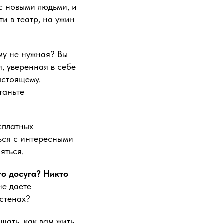
 с новыми людьми, и
йти в театр, на ужин
!
му не нужная? Вы
, уверенная в себе
астоящему.
таньте
сплатных
ться с интересными
яться.
го досуга? Никто
не даете
стенах?
ать, как вам жить.