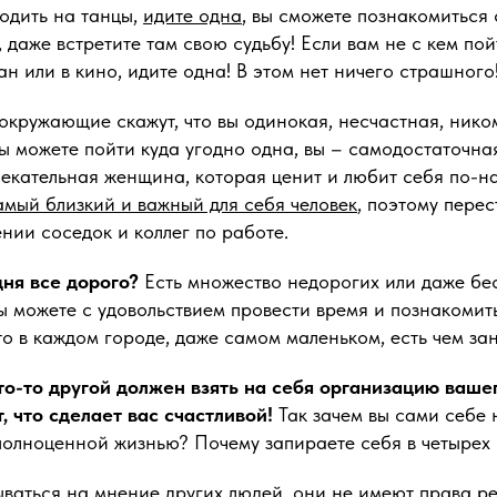
ходить на танцы,
идите одна
, вы сможете познакомиться
 даже встретите там свою судьбу! ​​​​Если вам не с кем по
ан или в кино, идите одна! В этом нет ничего страшного
 окружающие скажут, что вы одинокая, несчастная, нико
ы можете пойти куда угодно одна, вы – самодостаточная
лекательная женщина, которая ценит и любит себя по-н
амый близкий и важный для себя человек
, поэтому перес
нии соседок и коллег по работе.
дня все дорого?
Есть множество недорогих или даже бе
ы можете с удовольствием провести время и познакоми
то в каждом городе, даже самом маленьком, есть чем зан
кто-то другой должен взять на себя организацию ваше
, что сделает вас счастливой!
Так зачем вы сами себе 
полноценной жизнью? Почему запираете себя в четырех 
ваться на мнение других людей, они не имеют права реш