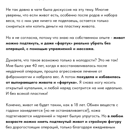
Не так давно в чате была дискуссия на эту тему. Многие
уверены, что если живот есть, особенно после родов и набора
веса, то с ним уже ничего не поделаешь, остается только
смириться или копить деньги на пластику живота.
Но я не согласна, потому что знаю на собственном опыте -
живот
можно подтянуть, и даже «фартук» реально убрать без
операций, с помощью упражнений и массажа.
Думаете, что такое возможно только в молодости? Это не так!
Мне было уже 40 лет, когда я восстанавливалась после
неудачной операции, прошла агрессивное лечение от
фибромиалгии и набрала вес. А потом
похудела и избавилась
от выпирающего живота и «фартука».
Я снова могу носить
открытый купальник, и любой наряд смотрится на мне идеально.
И без всякой пластики!
Конечно, живот не будет таким, как в 18 лет. Обмен веществ с
годами замедляется (но не останавливается!), кожа
подтягивается медленней и теряет былую упругость. Но
в любом
возрасте можно иметь подтянутый живот и стройную фигуру
без дорогостоящих операций, только благодаря ежедневным