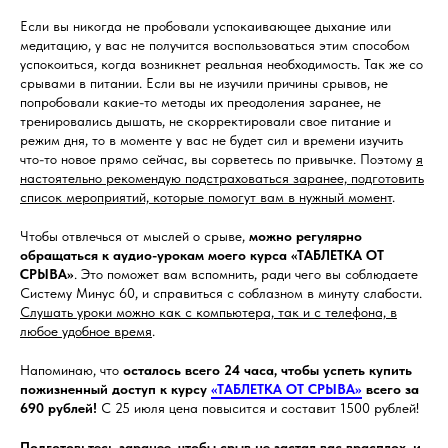
Если вы никогда не пробовали успокаивающее дыхание или
медитацию, у вас не получится воспользоваться этим способом
успокоиться, когда возникнет реальная необходимость. Так же со
срывами в питании. Если вы не изучили причины срывов, не
попробовали какие-то методы их преодоления заранее, не
тренировались дышать, не скорректировали свое питание и
режим дня, то в моменте у вас не будет сил и времени изучить
что-то новое прямо сейчас, вы сорветесь по привычке. Поэтому
я
настоятельно рекомендую подстраховаться заранее, подготовить
список мероприятий, которые помогут вам в нужный момент
.
Чтобы отвлечься от мыслей о срыве,
можно регулярно
обращаться к аудио-урокам моего курса «ТАБЛЕТКА ОТ
СРЫВА»
. Это поможет вам вспомнить, ради чего вы соблюдаете
Систему Минус 60, и справиться с соблазном в минуту слабости.
Слушать уроки можно как с компьютера, так и с телефона, в
любое удобное время
.
Напоминаю, что
осталось всего 24 часа, чтобы успеть купить
пожизненный доступ к курсу
«ТАБЛЕТКА ОТ СРЫВА»
всего за
690 рублей!
С 25 июля цена повысится и составит 1500 рублей!
Подготовьтесь заранее, чтобы срыв не застал вас врасплох, и