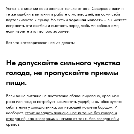
Успех в снижении веса зависит только от вас. Совершая одни и
те же ошибки в питании и работе с мотивацией, вы сами себя
подталкиваете к срыву. Но есть и
хорошая новость
– вы можете
исправить эти ошибки и выстоять перед любыми соблазнами,
если изучите этот вопрос заранее.
Вот что категорически нельзя делать:
Не допускайте сильного чувства
голода, не пропускайте приемы
пищи.
Если ваше питание не достаточно сбалансировано, организм
рано или поздно потребует возместить ущерб, и вы обнаружите
себя в ночи у холодильника, запивающей котлеты борщом. И
наоборот,
стоит наладить полноценное питание без голода и
страданий, как килограммы начинают таять без голоданий и
срывов
.