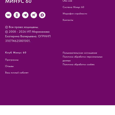
МИНУС 60
Обо мне
Система Минус 60
Марафон стройности
Контакты
© Все права защищены.
© 2008 - 2026 ИП Мириманова
Екатерина Валерьевна. ОГРНИП
310774625801001.
Клуб Минус 60
Пользовательское соглашение
Политика обработки персональных
Программы
данных
Политика обработки cookies
Отзывы
Ваш личный кабинет