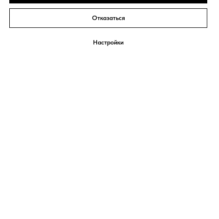
Отказаться
Настройки
СИСТЕМА
Екатерина Мириманова
МИНУС 60
Обо мне
Система Минус 60
Марафон стройности
Контакты
© Все права защищены.
© 2008 - 2026 ИП Мириманова
Екатерина Валерьевна. ОГРНИП