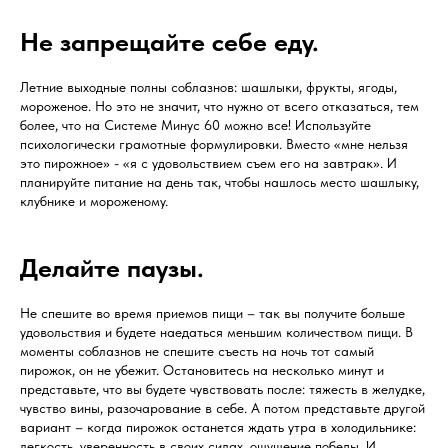
Не запрещайте себе еду.
Летние выходные полны соблазнов: шашлыки, фрукты, ягоды,
мороженое. Но это не значит, что нужно от всего отказаться, тем
более, что на Системе Минус 60 можно все! Используйте
психологически грамотные формулировки. Вместо «мне нельзя
это пирожное» - «я с удовольствием съем его на завтрак». И
планируйте питание на день так, чтобы нашлось место шашлыку,
клубнике и мороженому.
Делайте паузы.
Не спешите во время приемов пищи – так вы получите больше
удовольствия и будете наедаться меньшим количеством пищи. В
моменты соблазнов не спешите съесть на ночь тот самый
пирожок, он не убежит. Остановитесь на несколько минут и
представьте, что вы будете чувствовать после: тяжесть в желудке,
чувство вины, разочарование в себе. А потом представьте другой
вариант – когда пирожок останется ждать утра в холодильнике:
легкость, уверенность в своих силах, ощущение победы. И