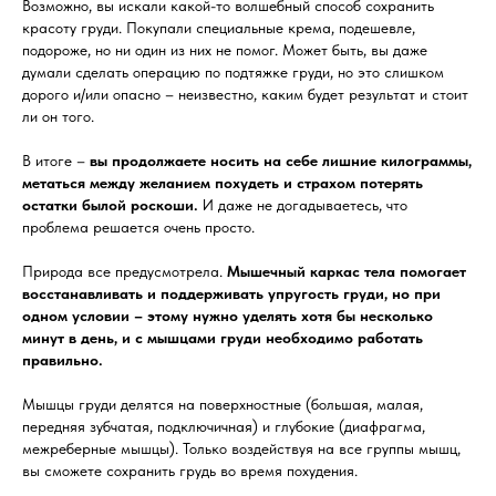
Возможно, вы искали какой-то волшебный способ сохранить
красоту груди. Покупали специальные крема, подешевле,
подороже, но ни один из них не помог. Может быть, вы даже
думали сделать операцию по подтяжке груди, но это слишком
дорого и/или опасно – неизвестно, каким будет результат и стоит
ли он того.
В итоге –
вы продолжаете носить на себе лишние килограммы,
метаться между желанием похудеть и страхом потерять
остатки былой роскоши.
И даже не догадываетесь, что
проблема решается очень просто.
Природа все предусмотрела.
Мышечный каркас тела помогает
восстанавливать и поддерживать упругость груди, но при
одном условии – этому нужно уделять хотя бы несколько
минут в день, и с мышцами груди необходимо работать
правильно.
Мышцы груди делятся на поверхностные (большая, малая,
передняя зубчатая, подключичная) и глубокие (диафрагма,
межреберные мышцы). Только воздействуя на все группы мышц,
вы сможете сохранить грудь во время похудения.