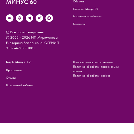
МИНУС 60
Обо мне
Система Минус 60
Марафон стройности
Контакты
© Все права защищены.
© 2008 - 2026 ИП Мириманова
Екатерина Валерьевна. ОГРНИП
310774625801001.
Клуб Минус 60
Пользовательское соглашение
Политика обработки персональных
Программы
данных
Политика обработки cookies
Отзывы
Ваш личный кабинет