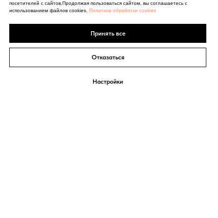
посетителей с сайтов.Продолжая пользоваться сайтом, вы соглашаетесь с
использованием файлов cookies.
Политика обработки cookies
Принять все
Отказаться
Настройки
СИСТЕМА
Екатерина Мириманова
МИНУС 60
Обо мне
Система Минус 60
Марафон стройности