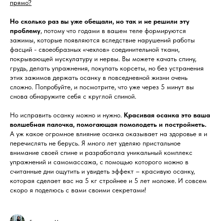
прямо?
Но сколько раз вы уже обещали, но так и не решили эту
проблему
, потому что годами в вашем теле формируются
зажимы, которые появляются вследствие нарушений работы
фасций - своеобразных «чехлов» соединительной ткани,
покрывающей мускулатуру и нервы. Вы можете качать спину,
грудь, делать упражнения, покупать корсеты, но без устранения
этих зажимов держать осанку в повседневной жизни очень
сложно. Попробуйте, и посмотрите, что уже через 5 минут вы
снова обнаружите себя с круглой спиной.
Но исправить осанку можно и нужно.
Красивая осанка это ваша
волшебная палочка, помогающая помолодеть и постройнеть.
А уж какое огромное влияние осанка оказывает на здоровье я и
перечислять не берусь. Я много лет уделяю пристальное
внимание своей спине и разработала уникальный комплекс
упражнений и самомассажа, с помощью которого можно в
считанные дни ощутить и увидеть эффект – красивую осанку,
которая сделает вас на 5 кг стройнее и 5 лет моложе. И совсем
скоро я поделюсь с вами своими секретами!