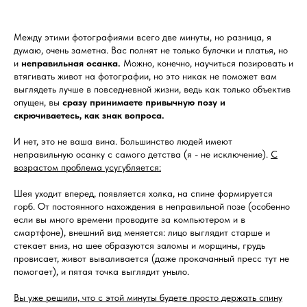
Между этими фотографиями всего две минуты, но разница, я
думаю, очень заметна. Вас полнят не только булочки и платья, но
и
неправильная осанка.
Можно, конечно, научиться позировать и
втягивать живот на фотографии, но это никак не поможет вам
выглядеть лучше в повседневной жизни, ведь как только объектив
опущен, вы
сразу принимаете привычную позу и
скрючиваетесь, как знак вопроса.
И нет, это не ваша вина. Большинство людей имеют
неправильную осанку с самого детства (я - не исключение).
С
возрастом проблема усугубляется:
Шея уходит вперед, появляется холка, на спине формируется
горб. От постоянного нахождения в неправильной позе (особенно
если вы много времени проводите за компьютером и в
смартфоне), внешний вид меняется: лицо выглядит старше и
стекает вниз, на шее образуются заломы и морщины, грудь
провисает, живот вываливается (даже прокачанный пресс тут не
помогает), и пятая точка выглядит уныло.
Вы уже решили, что с этой минуты будете просто держать спину