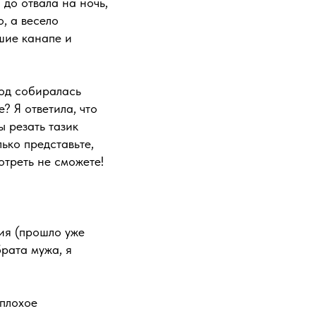
до отвала на ночь,
о, а весело
шие канапе и
год собиралась
? Я ответила, что
ы резать тазик
ько представьте,
отреть не сможете!
ия (прошло уже
рата мужа, я
 плохое