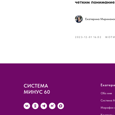
четким пониманием
Екатерина Миримано
2023-12-01 16:02
МОТИ
СИСТЕМА
Екатер
МИНУС 60
Обо мне
Система М
Марафон с
Контакты