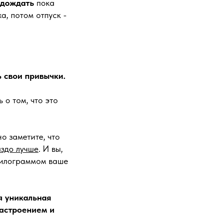
подождать
пока
а, потом отпуск -
ь свои привычки.
 о том, что это
но заметите, что
аздо лучше
. И вы,
килограммом ваше
я уникальная
настроением и