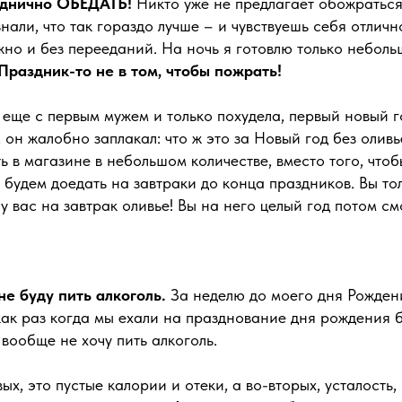
зднично ОБЕДАТЬ!
Никто уже не предлагает обожраться 
нали, что так гораздо лучше – и чувствуешь себя отличн
но и без перееданий. На ночь я готовлю только неболь
Праздник-то не в том, чтобы пожрать!
еще с первым мужем и только похудела, первый новый 
 он жалобно заплакал: что ж это за Новый год без оливье
ь в магазине в небольшом количестве, вместо того, чтоб
 будем доедать на завтраки до конца праздников. Вы тол
 у вас на завтрак оливье! Вы на него целый год потом см
не буду пить алкоголь.
За неделю до моего дня Рожден
как раз когда мы ехали на празднование дня рождения б
 вообще не хочу пить алкоголь.
ых, это пустые калории и отеки, а во-вторых, усталость,