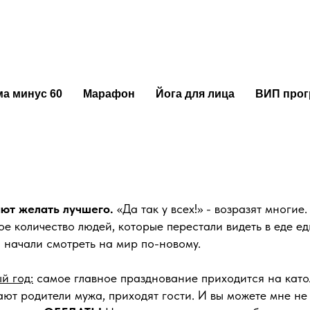
ы сделать это потом или н
а минус 60
Марафон
Йога для лица
ВИП про
нают поговорку
«как встретишь новый год, так и проведе
аково раз за разом, а потом нетерпеливо ожидают изме
не происходят.
авляете похудение на «после праздников», а ваши фи
яют желать лучшего.
«Да так у всех!» - возразят многие. 
е количество людей, которые перестали видеть в еде е
 начали смотреть на мир по-новому.
й год:
самое главное празднование приходится на като
ют родители мужа, приходят гости. И вы можете мне не 