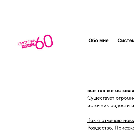
Я могла б
Обо мне
Систем
Все, конечно же, з
встречать его один
которые почему-то 
Вы каждый год ост
все так же оставл
Существует огромно
источник радости и
Как я отмечаю новы
Рождество. Приезжа