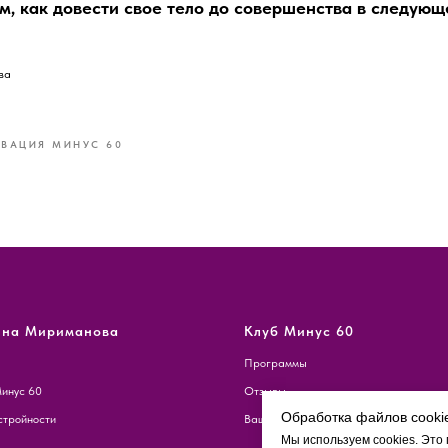
, как довести свое тело до совершенства в следующ
ва
ВАЦИЯ МИНУС 60
ина Мириманова
Клуб Минус 60
Программы
инус 60
Отзывы
Обработка файлов cooki
тройности
Ваш личный кабинет
Мы используем cookies. Это