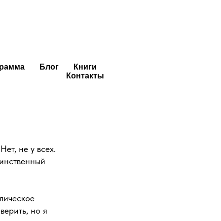
икогда…
грамма
Блог
Книги
Контакты
шь»
. Но продолжают
нений в жизни,
гура и здоровье
Нет, не у всех.
динственный
лическое
верить, но я