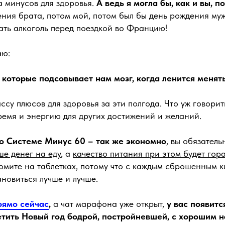
а минусов для здоровья.
А ведь я могла бы, как и вы, 
ния брата, потом мой, потом был бы день рождения муж
ать алкоголь перед поездкой во Францию!
аю:
, которые подсовывает нам мозг, когда ленится менят
ссу плюсов для здоровья за эти полгода. Что уж говорить
ремя и энергию для других достижений и желаний.
по Системе Минус 60 – так же экономно
, вы обязатель
ше денег на еду
, а
качество питания при этом будет гор
омите на таблетках, потому что с каждым сброшенным 
ановиться лучше и лучше.
рямо сейчас
,
а чат марафона уже открыт,
у вас появитс
етить Новый год бодрой, постройневшей, с хорошим 