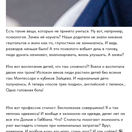
Есть такие вещи, которым не принято учиться. Ну вот, например,
психология. Зачем её изучать? Наши родители не знали никаких
гештальтов и жили как-то, глупостями не занимались. И ведь
разводов меньше было! А эти психологи вобьют дичь в голову,
люди думать начинают, анализировать, жизнь улучшать. А зачем?
Или вот воспитание детей, что там сложного?! Взяла и воспитала
двоих или троих! Испокон веков люди растили детей без всяких
там Монтессори и кубиков Зайцева. И нормальные дети
получались. А теперь «после трех поздно», английский с пеленок…
Одна головная боль!
Или вот профессия стилист. Бесполезная совершенно! Я и так
неплохо одеваюсь! И вообще я экономлю на одежде, денег нет на
все эти Дольче и Габбана. Что? Стилисты помогают экономить и
учат выглядеть стильно при минимальных затратах? Врут,
наверное. И вообще кому это надо, стиль этот? И так сойдет! 🤪