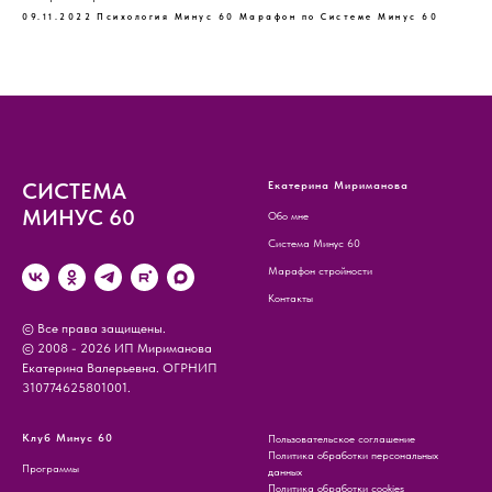
09.11.2022
Психология Минус 60
Марафон по Системе Минус 60
СИСТЕМА
Екатерина Мириманова
МИНУС 60
Обо мне
Система Минус 60
Марафон стройности
Контакты
© Все права защищены.
© 2008 - 2026 ИП Мириманова
Екатерина Валерьевна. ОГРНИП
310774625801001.
Клуб Минус 60
Пользовательское соглашение
Политика обработки персональных
Программы
данных
Политика обработки cookies