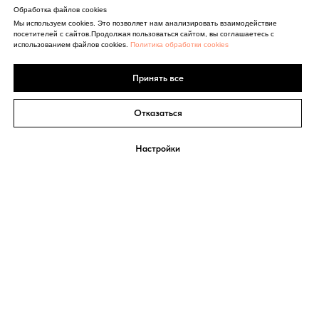
Обработка файлов cookies
Мы используем cookies. Это позволяет нам анализировать взаимодействие
посетителей с сайтов.Продолжая пользоваться сайтом, вы соглашаетесь с
использованием файлов cookies.
Политика обработки cookies
Принять все
Отказаться
Настройки
СИСТЕМА
Екатерина Мириманова
МИНУС 60
Обо мне
Система Минус 60