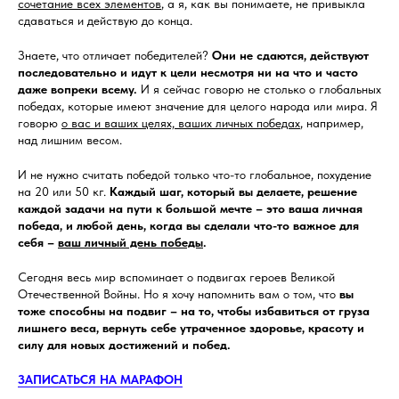
сочетание всех элементов
, а я, как вы понимаете, не привыкла
сдаваться и действую до конца.
Знаете, что отличает победителей?
Они не сдаются, действуют
последовательно и идут к цели несмотря ни на что и часто
даже вопреки всему.
И я сейчас говорю не столько о глобальных
победах, которые имеют значение для целого народа или мира. Я
говорю
о вас и ваших целях, ваших личных победах
, например,
над лишним весом.
И не нужно считать победой только что-то глобальное, похудение
на 20 или 50 кг.
Каждый шаг, который вы делаете, решение
каждой задачи на пути к большой мечте – это ваша личная
победа, и любой день, когда вы сделали что-то важное для
себя –
ваш личный день победы
.
Сегодня весь мир вспоминает о подвигах героев Великой
Отечественной Войны. Но я хочу напомнить вам о том, что
вы
тоже способны на подвиг – на то, чтобы избавиться от груза
лишнего веса, вернуть себе утраченное здоровье, красоту и
силу для новых достижений и побед.
ЗАПИСАТЬСЯ НА МАРАФОН