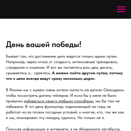
День вашей победы!
Бывает так, что достижение цели видится только одним путем.
Например, через отказ от сладкого, интенсивные тренировки,
страдания и лишения. И вот вы пытаетесь раз, два, десять,
срываетесь и… сдаетесь.
А можно пойти другим путем, потому
что к цели всегда ведут сразу несколько дорог.
В Японии мы с мужем очень хотели попасть на вулкан Овакудани,
чтобы посмотреть долину гейзеров. И если бы у меня не было
привычки
добиваться своего любыми способами
, мы бы там не
побывали. В тот день фуникулер, поднимающий на гору, не
работал из-за плохих погодных условий, и многие, кто, так же как
и мы, планировал эту поездку, сдались. Но только не я.
Поискав информацию в интернете, я не обнаружила автобусов,