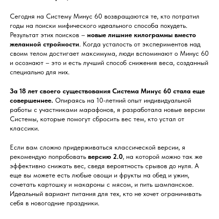
Сегодня на Систему Минус 60 возвращаются те, кто потратил
годы на поиски мифического идеального способа похудеть.
Результат этих поисков –
новые лишние килограммы вместо
желанной стройности
. Когда усталость от экспериментов над
своим телом достигает максимума, люди вспоминают о Минус 60
и осознают – это и есть лучший способ снижения веса, созданный
специально для них.
За 18 лет своего существования Система Минус 60 стала еще
совершеннее.
Опираясь на 10-летний опыт индивидуальной
работы с участниками марафонов, я разработала новые версии
Системы, которые помогут сбросить вес тем, кто устал от
классики.
Если вам сложно придерживаться классической версии, я
рекомендую попробовать
версию 2.0
, на которой можно так же
эффективно снижать вес, сведя вероятность срывов до нуля. А
еще вы можете есть любые овощи и фрукты на обед и ужин,
сочетать картошку и макароны с мясом, и пить шампанское.
Идеальный вариант питания для тех, кто не хочет ограничивать
себя в новогодние праздники.