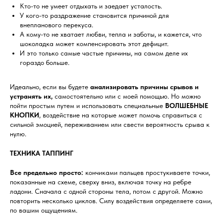
Кто-то не умеет отдыхать и заедает усталость.
У кого-то раздражение становится причиной для
внепланового перекуса.
А кому-то не хватает любви, тепла и заботы, и кажется, что
шоколадка может компенсировать этот дефицит.
И это только самые частые причины, на самом деле их
гораздо больше.
Идеально, если вы будете
анализировать причины срывов и
устранять их,
самостоятельно или с моей помощью. Но можно
пойти простым путем и использовать специальные
ВОЛШЕБНЫЕ
КНОПКИ
, воздействие на которые может помочь справиться с
сильной эмоцией, переживанием или свести вероятность срыва к
нулю.
ТЕХНИКА ТАППИНГ
Все предельно просто:
кончиками пальцев простукиваете точки,
показанные на схеме, сверху вниз, включая точку на ребре
ладони. Сначала с одной стороны тела, потом с другой. Можно
повторить несколько циклов. Силу воздействия определяете сами,
по вашим ощущениям.