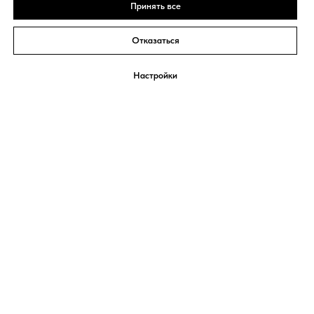
Принять все
Отказаться
Настройки
СИСТЕМА
Екатерина Мириманова
МИНУС 60
Обо мне
Система Минус 60
Марафон стройности
Контакты
© Все права защищены.
© 2008 - 2026 ИП Мириманова