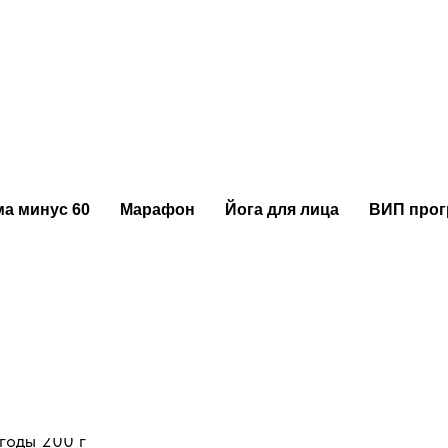
оей версии Павловой с кре
т
ых пирожных - Павлова. Но только она мне, по традици
 научилась готовить сама. А тут во Франции попробова
ом Дипломат😍 тем, кто ни разу его не пробовал, очен
 пирожных и тортов. Решила сделать с этим кремом Павл
а минус 60
Марафон
Йога для лица
ВИП про
Получилось очень вкусно!
анаша:
годы 200 г