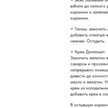
взбили до полного 
корзинки и запекае
корзинки.
⭐️ Ганаш: замочить
добавить отжатый 
нежнее. Остудить.
⭐️ Крем Дипломат:
Замочить желатин в
сахаром и просеянн
непрерывно помеши
довести до консист
масло и желатин. Н
крем из холодильни
добавить крем в сл
В остывшую корзин