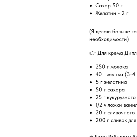
Сахар 50 г
Желатин - 2 г
(Я делаю больше г
необходимости)
👉 Для крема Дипл
250 г молока
40 г желтка (3-4
5 г желатина
50 г сахара
25 г кукурузного
1/2 ч.ложки ван
20 г сливочного
200 г сливок для
⭐️ Безе: Взбиваем 