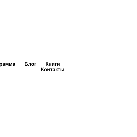
мом
и, редко где
ла пирожные с моим
ь советую сделать
ову, чтобы не
грамма
Блог
Книги
Контакты