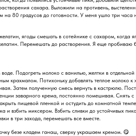
растворения сахара. Выложили на противень, выстелен
м на 80 градусов до готовности. У меня ушло три часа
 желатин, ягоды смешать в сотейнике с сахаром, когда я
желатин. Перемешать до растворения. Я еще пробиваю б
 воде. Подогреть молоко с ванилью, желтки в отдельной
ым крахмалом. Потихоньку добавлять теплое молоко к 
вая. Затем полученную смесь вернуть в кастрюлю. Пост
енции заварного крема, постоянно помешивая. Снять с 
акрыть пищевой пленкой и остудить до комнатной темпе
ка и взбить миксером. Взбить сливки до устойчивых пик
ивки в три захода, перемешать все вместе.
очку безе кладем ганаш, сверху украшаем кремом. 😋