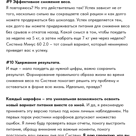
#9 Эффективное снижение веса.
Я повторяюсь? Но это действительно так! Успех зависит не от
того, насколько сильно вы сокращаете свой рацион и как долго
можете продержаться без шоколада. Успех определяется тем,
как долго вы можете придерживаться питания для снижения веса
без срывов и откатов назад. Какой смысл в том, чтобы похудеть
за неделю на 5 кг, а затем набрать еще 7 кг уже через неделю?
Система Минус 60 2.0 – тот самый вариант, который неминуемо
приведет вас к успеху.
#10 Удержание результата.
И еще – мало похудеть до нужной цифры, важно сохранить
результат. Формирование правильного образа жизни во время
снижения веса по Системе помогает решить эту проблему и
оставаться в форме всю жизнь. Идеально, правда?
Каждый марафон – это уникальная возможность освоить
новый вариант питания вместе со мной.
И да, я рекомендую
применять эту версию только под моим личным наблюдением. На
первых порах участники марафонов допускают множество
ошибок. Я лично буду проверять ваши отчеты, помогу выстроить
питание, обращу внимание на важные моменты, помогу
подстроить ваш режим дня под Систему.
Я даю гарантию, что вы